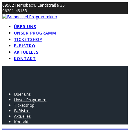
Skip
69502 Hemsbach, Landstraße 35
to
06201-43185
content
info@brennessel-kino.de
ÜBER UNS
UNSER PROGRAMM
TICKETSHOP
B-BISTRO
AKTUELLES
KONTAKT
Über uns
Unser Programm
Ticketshop
B-Bistro
Aktuelles
Kontakt