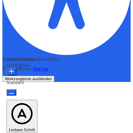
Barrierefreiheitsanpassungen
Inhaltsmodule
Schriftgröße
Präsentiert von
OneTap
Werkzeugleiste ausblenden
Standard
Lesbare Schrift