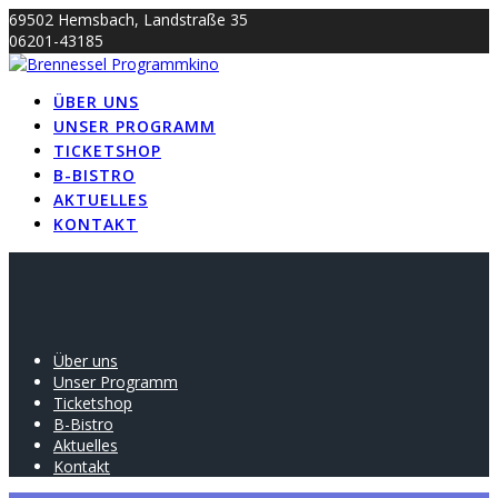
Skip
69502 Hemsbach, Landstraße 35
to
06201-43185
content
info@brennessel-kino.de
ÜBER UNS
UNSER PROGRAMM
TICKETSHOP
B-BISTRO
AKTUELLES
KONTAKT
Über uns
Unser Programm
Ticketshop
B-Bistro
Aktuelles
Kontakt