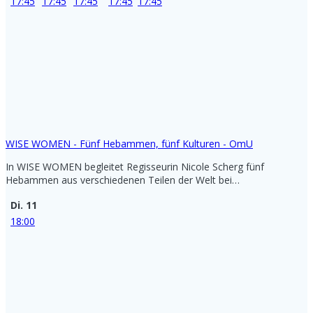
17:45
17:45
17:45
17:45
17:45
WISE WOMEN - Fünf Hebammen, fünf Kulturen - OmU
In WISE WOMEN begleitet Regisseurin Nicole Scherg fünf
Hebammen aus verschiedenen Teilen der Welt bei…
Di. 11
18:00