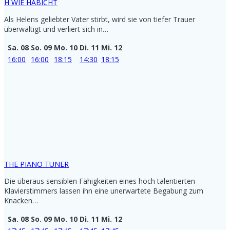
H WIE HABICHT
Als Helens geliebter Vater stirbt, wird sie von tiefer Trauer
überwältigt und verliert sich in…
Sa. 08
So. 09
Mo. 10
Di. 11
Mi. 12
16:00
16:00
18:15
14:30
18:15
THE PIANO TUNER
Die überaus sensiblen Fähigkeiten eines hoch talentierten
Klavierstimmers lassen ihn eine unerwartete Begabung zum
Knacken…
Sa. 08
So. 09
Mo. 10
Di. 11
Mi. 12