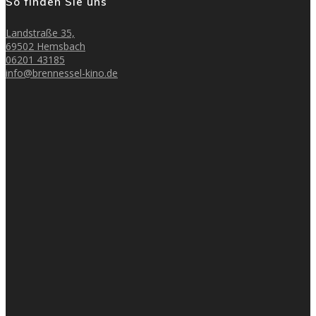
So finden Sie uns
Landstraße 35,
69502 Hemsbach
06201 43185
info@brennessel-kino.de