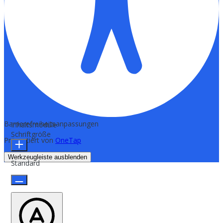
Barrierefreiheitsanpassungen
Inhaltsmodule
Schriftgröße
Präsentiert von
OneTap
Werkzeugleiste ausblenden
Standard