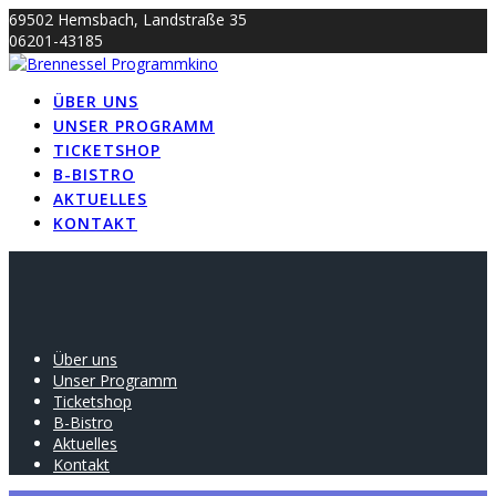
Skip
69502 Hemsbach, Landstraße 35
to
06201-43185
content
info@brennessel-kino.de
ÜBER UNS
UNSER PROGRAMM
TICKETSHOP
B-BISTRO
AKTUELLES
KONTAKT
Über uns
Unser Programm
Ticketshop
B-Bistro
Aktuelles
Kontakt