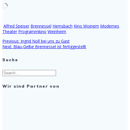
Wird
geladen …
Alfred Speiser
Brennessel
Hemsbach
Kino Woinem
Modernes
Theater
Programmkino
Weinheim
Previous
Previous:
Ingrid Noll bei uns zu Gast
Beitragsnavigation
Next
post:
Next:
Blau-Gelbe Brennessel ist fertiggestellt
post:
Suche
Search
for:
Wir sind Partner von