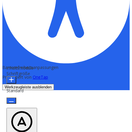
Barrierefreiheitsanpassungen
Inhaltsmodule
Schriftgröße
Präsentiert von
OneTap
Werkzeugleiste ausblenden
Standard