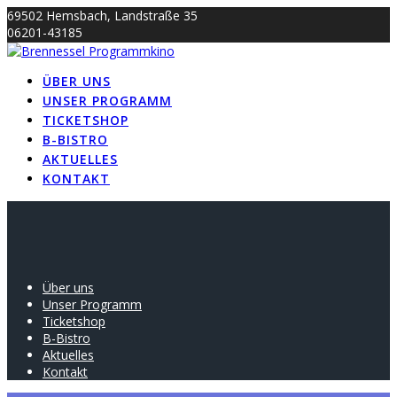
Skip
69502 Hemsbach, Landstraße 35
to
06201-43185
content
info@brennessel-kino.de
ÜBER UNS
UNSER PROGRAMM
TICKETSHOP
B-BISTRO
AKTUELLES
KONTAKT
Über uns
Unser Programm
Ticketshop
B-Bistro
Aktuelles
Kontakt