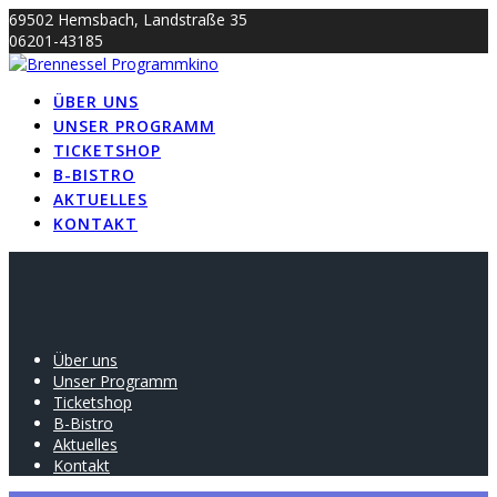
Skip
69502 Hemsbach, Landstraße 35
to
06201-43185
content
info@brennessel-kino.de
ÜBER UNS
UNSER PROGRAMM
TICKETSHOP
B-BISTRO
AKTUELLES
KONTAKT
Über uns
Unser Programm
Ticketshop
B-Bistro
Aktuelles
Kontakt