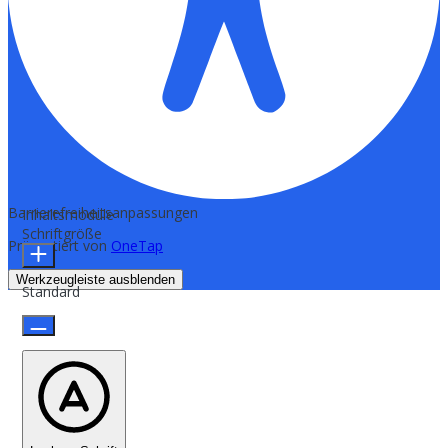
Barrierefreiheitsanpassungen
Inhaltsmodule
Schriftgröße
Präsentiert von
OneTap
Werkzeugleiste ausblenden
Standard