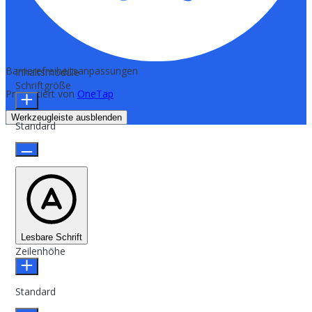
Barrierefreiheitsanpassungen
Inhaltsmodule
Schriftgröße
Präsentiert von
OneTap
Werkzeugleiste ausblenden
Standard
Lesbare Schrift
Zeilenhöhe
Standard