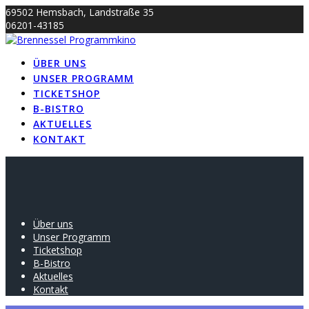
Skip
69502 Hemsbach, Landstraße 35
to
06201-43185
content
info@brennessel-kino.de
ÜBER UNS
UNSER PROGRAMM
TICKETSHOP
B-BISTRO
AKTUELLES
KONTAKT
Über uns
Unser Programm
Ticketshop
B-Bistro
Aktuelles
Kontakt