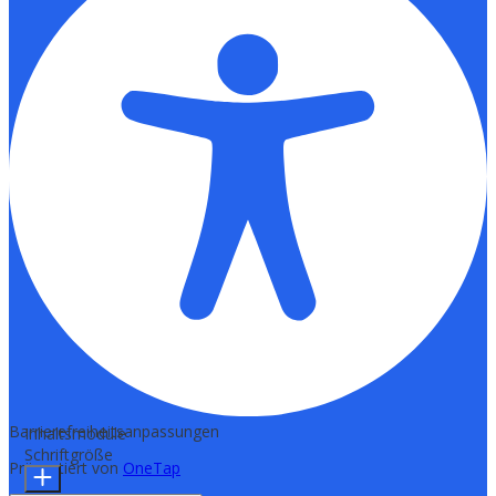
Barrierefreiheitsanpassungen
Inhaltsmodule
Schriftgröße
Präsentiert von
OneTap