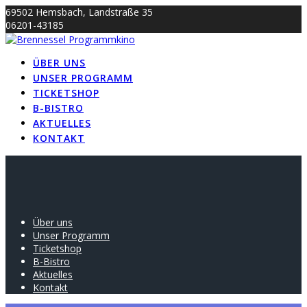
Skip
69502 Hemsbach, Landstraße 35
to
06201-43185
content
info@brennessel-kino.de
ÜBER UNS
UNSER PROGRAMM
TICKETSHOP
B-BISTRO
AKTUELLES
KONTAKT
Über uns
Unser Programm
Ticketshop
B-Bistro
Aktuelles
Kontakt