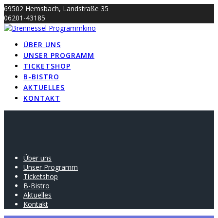
Skip
69502 Hemsbach, Landstraße 35
to
06201-43185
content
info@brennessel-kino.de
ÜBER UNS
UNSER PROGRAMM
TICKETSHOP
B-BISTRO
AKTUELLES
KONTAKT
Über uns
Unser Programm
Ticketshop
B-Bistro
Aktuelles
Kontakt