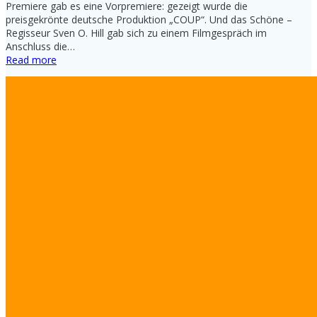
Premiere gab es eine Vorpremiere: gezeigt wurde die
preisgekrönte deutsche Produktion „COUP“. Und das Schöne –
Regisseur Sven O. Hill gab sich zu einem Filmgespräch im
Anschluss die…
Read more