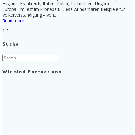
England, Frankreich, Italien, Polen, Tschechien, Ungarn.
EuropaFilmFest im Kronepark Diese wunderbaren Beispiele für
Völkerverständigung – von…
Read more
Page
Page
1
2
Posts
Suche
navigation
Search
for:
Wir sind Partner von