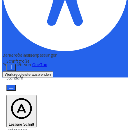
Barrierefreiheitsanpassungen
Inhaltsmodule
Schriftgröße
Präsentiert von
OneTap
Werkzeugleiste ausblenden
Standard
Lesbare Schrift