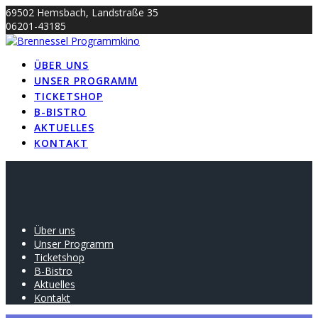
Skip
69502 Hemsbach, Landstraße 35
to
06201-43185
content
info@brennessel-kino.de
ÜBER UNS
UNSER PROGRAMM
TICKETSHOP
B-BISTRO
AKTUELLES
KONTAKT
Über uns
Unser Programm
Ticketshop
B-Bistro
Aktuelles
Kontakt