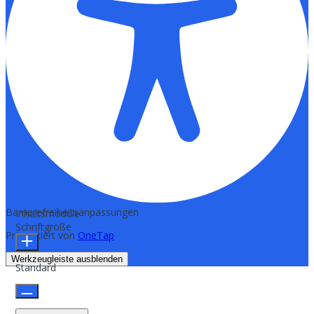
Barrierefreiheitsanpassungen
Inhaltsmodule
Schriftgröße
Präsentiert von
OneTap
Werkzeugleiste ausblenden
Standard