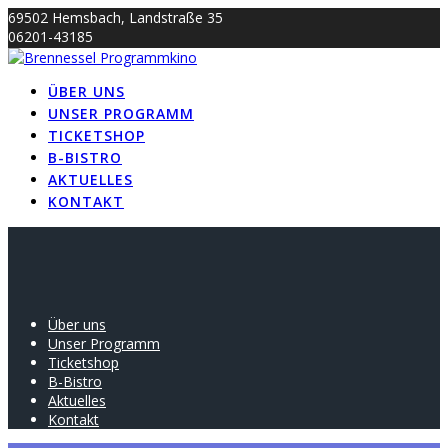
Skip
69502 Hemsbach, Landstraße 35
to
06201-43185
content
info@brennessel-kino.de
ÜBER UNS
UNSER PROGRAMM
TICKETSHOP
B-BISTRO
AKTUELLES
KONTAKT
Über uns
Unser Programm
Ticketshop
B-Bistro
Aktuelles
Kontakt