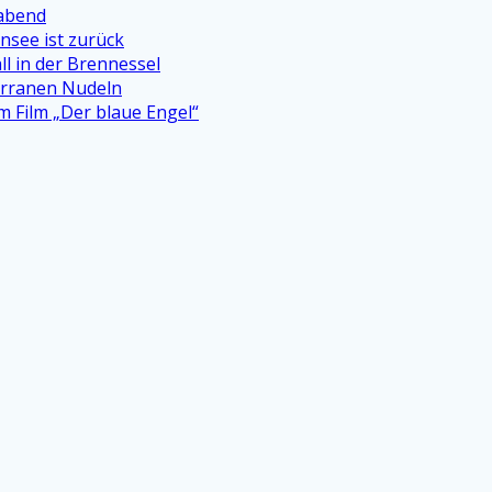
oabend
see ist zurück
ll in der Brennessel
terranen Nudeln
 Film „Der blaue Engel“