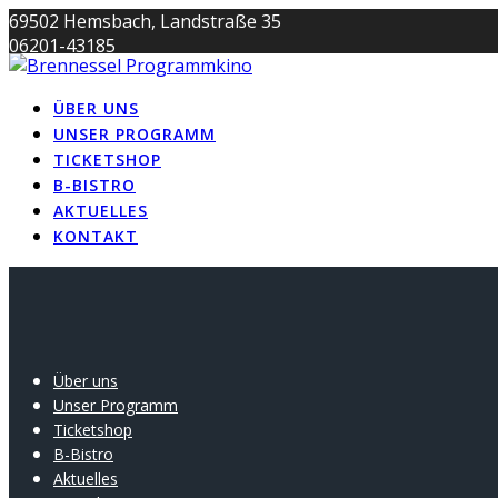
Skip
69502 Hemsbach, Landstraße 35
to
06201-43185
content
info@brennessel-kino.de
ÜBER UNS
UNSER PROGRAMM
TICKETSHOP
B-BISTRO
AKTUELLES
KONTAKT
Über uns
Unser Programm
Ticketshop
B-Bistro
Aktuelles