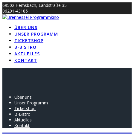
Skip
69502 Hemsbach, Landstraße 35
to
06201-43185
content
info@brennessel-kino.de
ÜBER UNS
UNSER PROGRAMM
TICKETSHOP
B-BISTRO
AKTUELLES
KONTAKT
Über uns
Unser Programm
Ticketshop
B-Bistro
Aktuelles
Kontakt