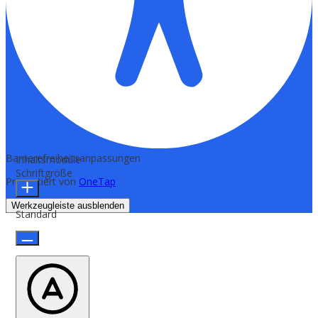
Barrierefreiheitsanpassungen
Inhaltsmodule
Schriftgröße
Präsentiert von
OneTap
Werkzeugleiste ausblenden
Standard