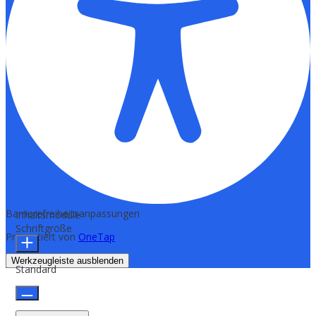
Barrierefreiheitsanpassungen
Inhaltsmodule
Schriftgröße
Präsentiert von
OneTap
Werkzeugleiste ausblenden
Standard