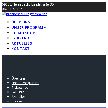
Skip
69502 Hemsbach, Landstraße 35
to
06201-43185
content
info@brennessel-kino.de
ÜBER UNS
UNSER PROGRAMM
TICKETSHOP
B-BISTRO
AKTUELLES
KONTAKT
Über uns
Unser Programm
Ticketshop
B-Bistro
Aktuelles
Kontakt