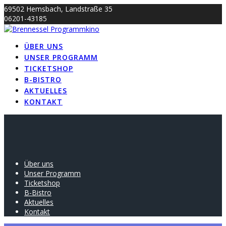
Skip
69502 Hemsbach, Landstraße 35
to
06201-43185
content
info@brennessel-kino.de
ÜBER UNS
UNSER PROGRAMM
TICKETSHOP
B-BISTRO
AKTUELLES
KONTAKT
Über uns
Unser Programm
Ticketshop
B-Bistro
Aktuelles
Kontakt