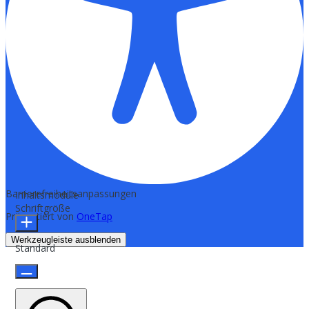
Barrierefreiheitsanpassungen
Inhaltsmodule
Schriftgröße
Präsentiert von
OneTap
Werkzeugleiste ausblenden
Standard