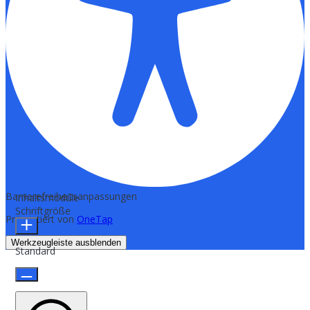
Barrierefreiheitsanpassungen
Inhaltsmodule
Schriftgröße
Präsentiert von
OneTap
Werkzeugleiste ausblenden
Standard