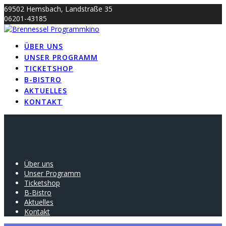
Skip
69502 Hemsbach, Landstraße 35
to
06201-43185
content
info@brennessel-kino.de
ÜBER UNS
UNSER PROGRAMM
TICKETSHOP
B-BISTRO
AKTUELLES
KONTAKT
Über uns
Unser Programm
Ticketshop
B-Bistro
Aktuelles
Kontakt