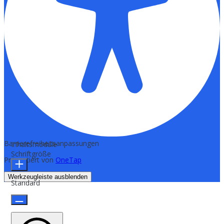
Barrierefreiheitsanpassungen
Inhaltsmodule
Schriftgröße
Präsentiert von
OneTap
Werkzeugleiste ausblenden
Standard