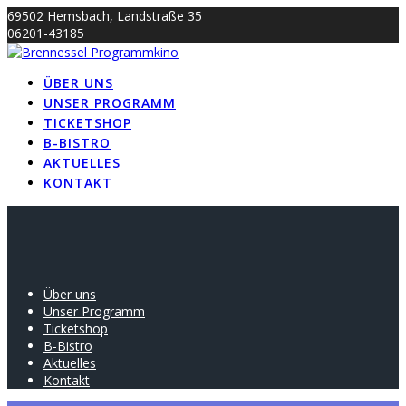
Skip
69502 Hemsbach, Landstraße 35
to
06201-43185
content
info@brennessel-kino.de
ÜBER UNS
UNSER PROGRAMM
TICKETSHOP
B-BISTRO
AKTUELLES
KONTAKT
Über uns
Unser Programm
Ticketshop
B-Bistro
Aktuelles
Kontakt