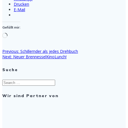
Drucken
E-Mail
Gefällt mir:
Wird
geladen …
Previous
Previous:
Schillernder als jedes Drehbuch
Beitragsnavigation
Next
post:
Next:
Neuer BrennesselKinoLunch!
post:
Suche
Search
for:
Wir sind Partner von