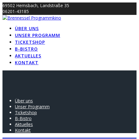
Skip
69502 Hemsbach, Landstraße 35
to
06201-43185
content
info@brennessel-kino.de
ÜBER UNS
UNSER PROGRAMM
TICKETSHOP
B-BISTRO
AKTUELLES
KONTAKT
Über uns
Unser Programm
Ticketshop
B-Bistro
Aktuelles
Kontakt