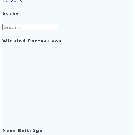
Posts
Suche
navigation
Search
for:
Wir sind Partner von
Neue Beiträge