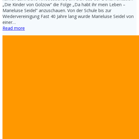
„Die Kinder von Golzow“ die Folge „Da habt ihr mein Leben –
Marieluise Seidel“ anzuschauen. Von der Schule bis zur
Wiedervereinigung Fast 40 Jahre lang wurde Marieluise Seidel von
einer…
Read more