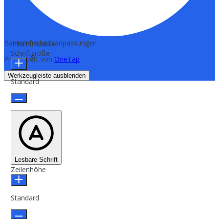
Barrierefreiheitsanpassungen
Inhaltsmodule
Schriftgröße
Präsentiert von
OneTap
Werkzeugleiste ausblenden
Standard
Lesbare Schrift
Zeilenhöhe
Standard