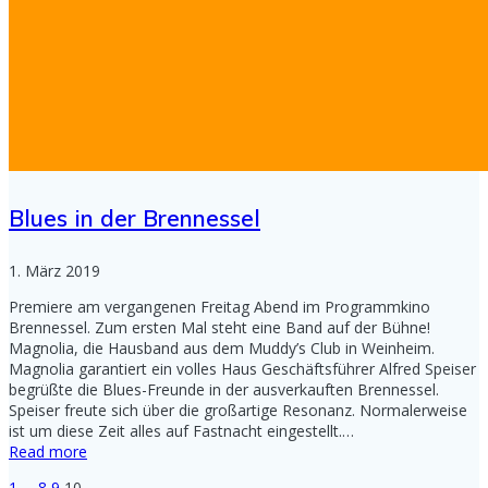
Blues in der Brennessel
1. März 2019
Premiere am vergangenen Freitag Abend im Programmkino
Brennessel. Zum ersten Mal steht eine Band auf der Bühne!
Magnolia, die Hausband aus dem Muddy’s Club in Weinheim.
Magnolia garantiert ein volles Haus Geschäftsführer Alfred Speiser
begrüßte die Blues-Freunde in der ausverkauften Brennessel.
Speiser freute sich über die großartige Resonanz. Normalerweise
ist um diese Zeit alles auf Fastnacht eingestellt.…
Read more
Page
Page
Page
Page
1
…
8
9
10