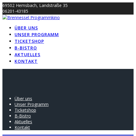
Skip
69502 Hemsbach, Landstraße 35
to
06201-43185
content
info@brennessel-kino.de
ÜBER UNS
UNSER PROGRAMM
TICKETSHOP
B-BISTRO
AKTUELLES
KONTAKT
Über uns
Unser Programm
Ticketshop
B-Bistro
Aktuelles
Kontakt