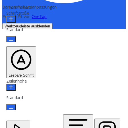
Barrierefreiheitsanpassungen
Inhaltsmodule
Schriftgröße
Präsentiert von
OneTap
Werkzeugleiste ausblenden
Standard
Lesbare Schrift
Zeilenhöhe
Standard