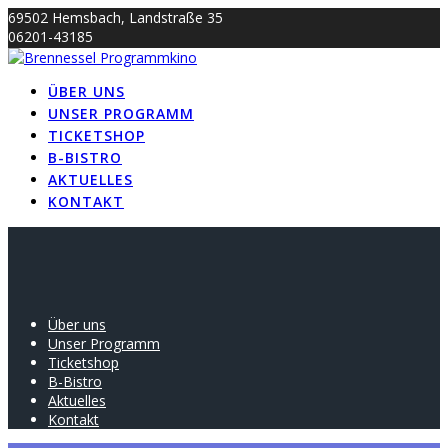
Skip
69502 Hemsbach, Landstraße 35
to
06201-43185
content
info@brennessel-kino.de
ÜBER UNS
UNSER PROGRAMM
TICKETSHOP
B-BISTRO
AKTUELLES
KONTAKT
Über uns
Unser Programm
Ticketshop
B-Bistro
Aktuelles
Kontakt