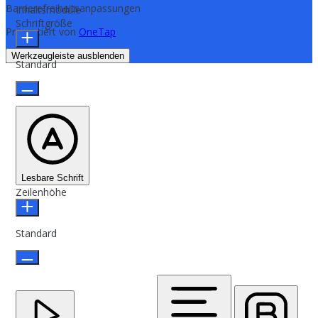
Barrierefreiheitsanpassungen
Inhaltsmodule
Schriftgröße
Präsentiert von
OneTap
Werkzeugleiste ausblenden
Standard
Lesbare Schrift
Zeilenhöhe
Standard