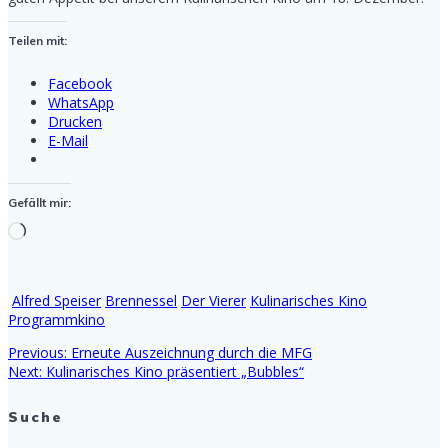
Teilen mit:
Facebook
WhatsApp
Drucken
E-Mail
Gefällt mir:
Wird
geladen …
Alfred Speiser
Brennessel
Der Vierer
Kulinarisches Kino
Programmkino
Previous
Previous:
Erneute Auszeichnung durch die MFG
Beitragsnavigation
Next
post:
Next:
Kulinarisches Kino präsentiert „Bubbles“
post:
Suche