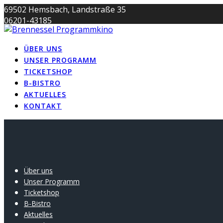
Skip
69502 Hemsbach, Landstraße 35
to
06201-43185
content
info@brennessel-kino.de
ÜBER UNS
UNSER PROGRAMM
TICKETSHOP
B-BISTRO
AKTUELLES
KONTAKT
Über uns
Unser Programm
Ticketshop
B-Bistro
Aktuelles