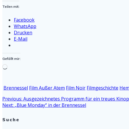
Teilen mit:
Facebook
WhatsApp
Drucken
E-Mail
Gefällt mir:
Wird
geladen …
Brennessel
Film Außer Atem
Film Noir
Filmgeschichte
Hem
Beitragsnavigation
Previous
Previous:
Ausgezeichnetes Programm für ein treues Kino
Next
post:
Next:
„Blue Monday“ in der Brennessel
post:
Suche