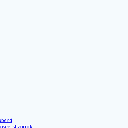
oabend
see ist zurück