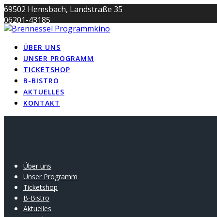
Skip
69502 Hemsbach, Landstraße 35
to
06201-43185
content
info@brennessel-kino.de
ÜBER UNS
UNSER PROGRAMM
TICKETSHOP
B-BISTRO
AKTUELLES
KONTAKT
Über uns
Unser Programm
Ticketshop
B-Bistro
Aktuelles