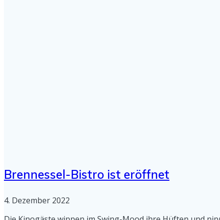
Brennessel-Bistro ist eröffnet
4. Dezember 2022
Die Kinogäste wippen im Swing-Mood ihre Hüften und nipp