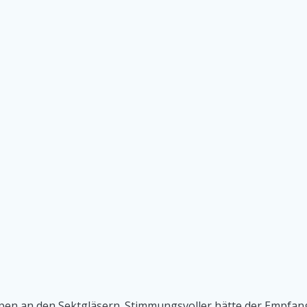
en an den Sektgläsern. Stimmungsvoller hätte der Empfang