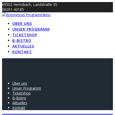
Skip
69502 Hemsbach, Landstraße 35
to
06201-43185
content
info@brennessel-kino.de
ÜBER UNS
UNSER PROGRAMM
TICKETSHOP
B-BISTRO
AKTUELLES
KONTAKT
Über uns
Unser Programm
Ticketshop
B-Bistro
Aktuelles
Kontakt