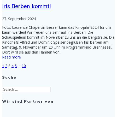
Iris Berben kommt!
27. September 2024
Foto: Laurence Chaperon Besser kann das Kinojahr 2024 für uns
kaum werden! Wir freuen uns sehr auf Iris Berben. Die
Schauspielerin kommt im November zu uns an die Bergstraße. Die
Kinochefs Alfred und Dominic Speiser begrüßen Iris Berben am
Samstag, 9. November um 20 Uhr im Programmkino Brennessel.
Dort wird sie aus den Händen von…
Read more
Page
Page
Page
Page
Page
Page
1
2
3
4
5
…
10
Posts
Suche
navigation
Search
for:
Wir sind Partner von