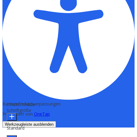
Barrierefreiheitsanpassungen
Inhaltsmodule
Schriftgröße
Präsentiert von
OneTap
Werkzeugleiste ausblenden
Standard